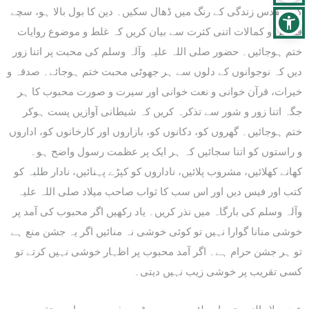
کی مقدس زندگی کے رنگ میں ڈھال سکیں۔ دین کا بول بالا ہو، سچے
فضائل و کمالات اتنی کثرت سے بیان کریں کہ غلط و موضوع روایات
ختم ہوجائیں۔ حضور صلی اللہ علیہ وآلہ وسلم کی محبت پر اتنا زور
دیں کہ نوجوانوں کے دلوں سے ہر جھوٹی محبت ختم ہوجائے۔ صدقہ و
خیرات، قرآن خوانی و نعت خوانی اور سیرت و صورت محبوب کا ہر
جگہ اتنا زور و شور سے تذکرہ کریں کہ شیطانی آوازیں پست ہوکر
ختم ہوجائیں۔ گھروں کو، دکانوں کو، بازاروں اور کارخانوں کو، اداروں
و راستوں کو اتنا سجائیں کہ ہر ایک پر عظمت رسول واضح ہو۔
کھانے کھلائیں، مشروب پلائیں، ناداروں کو کپڑے پہنائیں، نادار طلبہ کو
کتب اور فیس دیں اور اس سب کا ثواب صاحب میلاد صلی اللہ علیہ
وآلہ وسلم کی بارگاہ میں نذر کریں۔ یاد رکھیں اگر محبوب کی آمد پر
خوشی منانا گوارا نہیں تو کوئی خوشی نہ منائیں اگر یہ جشن منع ہے
تو ہر جشن حرام ہے۔ اگر آمد محبوب پر اظہار خوشی نہیں کرتے تو
کسی تقریب پر خوشی زیب نہیں دیتی۔