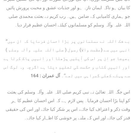
کا بیان ہو تاکہ ایمان تازہ ہو اور جذبات عشق و محبت پرورش پائیں
جو ہماری کامیابی کے ضامن ہیں۔ رب کریم نے بعثت محمدی صلی
اللہ علیہ وآلہ وسلم کو مسلمانوں کیلئے احسان عظیم قرار دیا۔
بے شک اللہ نے مسلمانوں پر بڑا احسان فرمایا کہ ان میں
’’
انہی میں سے (عظمت والا) رسول ( صلی اللہ علیہ وآلہ وسلم )
بھیجا جو ان پر اس کی آیتیں پڑھتا اور انہیں پاک کرتا ہے
اور انہیں کتاب و حکمت کی تعلیم دیتا ہے اگرچہ وہ لوگ اس
سے پہلے کھلی گمراہی میں تھے‘‘۔
آل عمران :
164
اس جگہ اللہ تعالیٰ نے نبی کریم صلی اللہ علیہ وآلہ وسلم کی بعثت
کو اپنا بڑا احسان فرمایا۔ پس لازم ہے کہ اس احسان عظیم کا ہر
وقت ذکر و اعتراف کیا جائے، اس پر شکر کیا جائے اور اس کی حقیقی
قدر کی جائے اور اس کے ملنے پر خوشی کا اظہار کیا جائے۔