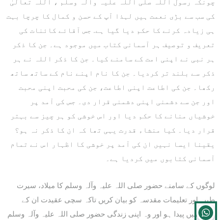
چونکہ رسول اللہ صلی اللہ علیہ وآلہ وسلم ، اللہ تعالیٰ
کی سب سے بڑی نعمت ہیں لہذا آپ کے حسن و کمال کا چرچا بہت
ہی زیادہ کرنے کا حکم دیا گیا ہے. جس آقائے کائنات کی
تعریف و توصیف ہر آسمانی کتاب میں موجود ہے۔ جن کا ذکر
ہر نبی نے اپنی امت کے سامنے کیا۔ جن کا ذکر اللہ نے ہر
ذکر سے بلند تر کردیا۔ جن کا نام اپنے نام کے ساتھ ساتھ
رکھا۔ جن کی اطاعت اپنی اطاعت، جن کی محبت اپنی محبت
اور جن سے دشمنی اپنی دشمنی قرار دی۔ جس کی آمد پر
خوشیاں منانے کا حکم دیا اور اس خوشی کو ہر چیز سے بہتر
قرار دیا۔ کیا منشاء قدرت یہی تھا کہ ان کا ذکر نہ ہو؟
یقینا ایسا نہیں ان کی آمد پر خوشی کا اظہار اس نے تمام
آسمانی کتابوں میں کردیا ہے۔
لوگوں کے سامنے حضور صلی اللہ علیہ وآلہ وسلم کا میلاد، سیرت
طیبہ اور تعلیمات مقدسہ کو بیان کریں تاکہ سچی عقیدت ان کے
دلوں میں پیدا ہو اور وہ اپنی زندگی حضور صلی اللہ علیہ وآلہ وسلم