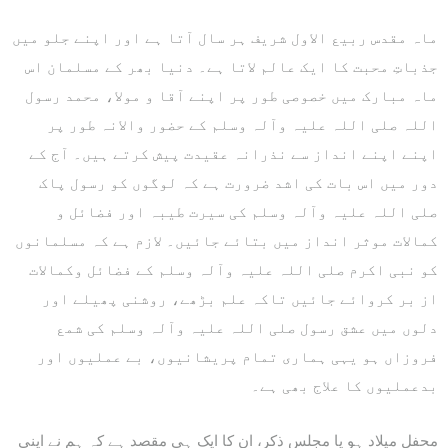
ماہ مقدس ربیع الاول شریف ہر سال آتا ہے اور اپنے جلو میں
جذباتِ محبت کا ایک عالم لاتا ہے۔ دنیا بھر کے مسلمان اس
ماہ مبارک میں خصوصی طور پر اپنے آقا و مولا، محمد رسول
اللہ صلی اللہ علیہ وآلہ وسلم کے حضور والانہ طور پر
اپنے اپنے انداز سے نذرانہ عقیدت پیش کرتے ہیں۔ آج کے
دور میں اس بات کی اشد ضرورت ہے کہ لوگوں کو رسول پاک
صلی اللہ علیہ وآلہ وسلم کی سیرت طیبہ اور فضائل و
کمالات موثر انداز میں بتائے جائیں۔ لازم ہے کہ مسلمانوں
کو نبی اکرم صلی اللہ علیہ وآلہ وسلم کے فضائل وکمالات
از بر کروائے جائیں تاکہ علم بڑھے، روشنی پھیلے اور
دلوں میں عشق رسول صلی اللہ علیہ وآلہ وسلم کی شمع
فروزاں ہو یہی ہماری تمام پریشانیوں، بے عملیوں اور
بدعملیوں کا علاج بھی ہے۔
محفل میلاد ہو یا مجلس ذکر، ان کا ایک ہی مقصد ہے کہ ہم نے اپنی