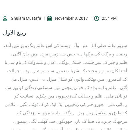
Ghulam Mustafa
November 8, 2017
2:54 PM
ربیع الاول
سرور عالم صلی اللہ علیہ وآلہ وسلم کی اس عالم رنگ و بو میں آمد،
رحمت و برکت کی برکھا ہے، جس سے زمینِ مردہ میں جان آگئی۔
0203-002-6366
ظلم و جبر کے سر چشمے خشک ہوگئے۔ عدل و مساوات کے نام سے نا
آشنا کان، مہر و محبت کے سُریلے نغموں سے سرشار ہوئے۔ جہالت
1-212-381-1055
کے اندھیروں میں بھٹکنے والوں کو نشان منزل ہی نہیں، منزل مل
گئی۔ ظلم و استبداد کے خونی پنجوں میں سسکتی زندگی کو پھر سے
61-3-8820-5043
توانائی ملی۔ ظلم و جہالت کے زنجیروں میں جکڑی انسانیت کو
021-111-279-111
رہائی ملی۔ جورو جبر کی زنجیریں ایک ایک کر کے ٹوٹنے لگیں۔ غلامی
کے طوق و سلاسل ریزہ ریزہ ہوگئے۔ بادِ سموم سے زندگی کے
+92 21-111-279-111
مرجھائے چہرے باد صبا کے تازہ جھونکوں سے کھلنے لگے۔ یتیموں،
بیوائوں، غلاموں، مظلوموں کے بہتے آنسو تھم گئے۔ مٹی سے سونا