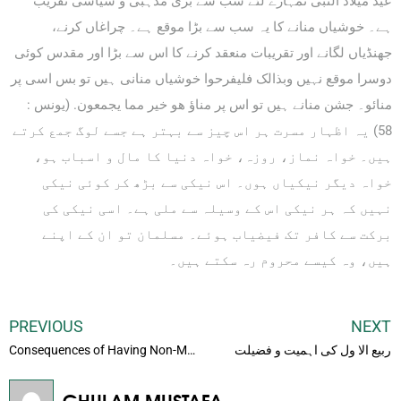
عید میلاد النبی تمہارے لئے سب سے بڑی مذہبی و سیاسی تقریب
ہے۔ خوشیاں منانے کا یہ سب سے بڑا موقع ہے۔ چراغاں کرنے،
جھنڈیاں لگانے اور تقریبات منعقد کرنے کا اس سے بڑا اور مقدس کوئی
دوسرا موقع نہیں وبذالک فليفرحوا خوشیاں منانی ہیں تو بس اسی پر
منائو۔ جشن منانے ہیں تو اس پر مناؤ هو خير مما يجمعون. (یونس :
58) یہ اظہار مسرت ہر اس چیز سے بہتر ہے جسے لوگ جمع کرتے
ہیں۔ خواہ نماز، روزہ، خواہ دنیا کا مال و اسباب ہو،
خواہ دیگر نیکیاں ہوں۔ اس نیکی سے بڑھ کر کوئی نیکی
نہیں کہ ہر نیکی اس کے وسیلہ سے ملی ہے۔ اسی نیکی کی
برکت سے کافر تک فیضیاب ہوئے۔ مسلمان تو ان کے اپنے
ہیں، وہ کیسے محروم رہ سکتے ہیں۔
PREVIOUS
NEXT
ربیع الا ول کی اہمیت و فضیلت
Consequences of Having Non-Mehrams’ Company
GHULAM MUSTAFA