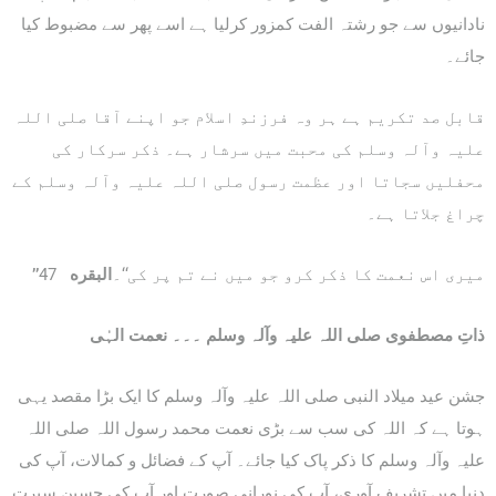
نادانیوں سے جو رشتہ الفت کمزور کرلیا ہے اسے پھر سے مضبوط کیا
جائے۔
قابل صد تکریم ہے ہر وہ فرزندِ اسلام جو اپنے آقا صلی اللہ
علیہ وآلہ وسلم کی محبت میں سرشار ہے۔ ذکر سرکار کی
محفلیں سجاتا اور عظمت رسول صلی اللہ علیہ وآلہ وسلم کے
چراغ جلاتا ہے۔
میری اس نعمت کا ذکر کرو جو میں نے تم پر کی‘‘۔
البقره
47
’’
ذاتِ مصطفوی صلی اللہ علیہ وآلہ وسلم ۔۔۔ نعمت الہٰی
جشن عید میلاد النبی صلی اللہ علیہ وآلہ وسلم کا ایک بڑا مقصد یہی
ہوتا ہے کہ اللہ کی سب سے بڑی نعمت محمد رسول اللہ صلی اللہ
علیہ وآلہ وسلم کا ذکر پاک کیا جائے۔ آپ کے فضائل و کمالات، آپ کی
دنیا میں تشریف آوری، آپ کی نورانی صورت اور آپ کی حسین سیرت