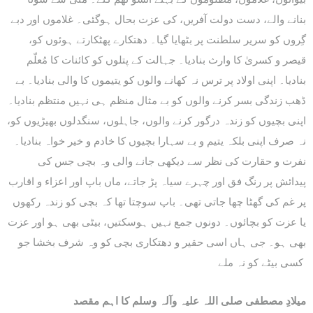
بنانے والے، دست دولت آفریں، کی عزت بحال ہوگئی۔ غلاموں اور دبے
گِروں کو سریر سلطنت پر بٹھایا گیا۔ دھتکارے پھٹکارتے ہوئوں کو،
قیصر و کسریٰ کا وارث بنادیا۔ جہالت کے پتلوں کو کائنات کا مُعلّم
بنادیا۔ اپنی اولاد پر ترس نہ کھانے والوں کو یتیموں کا والی بنادیا۔ بے
ڈھب زندگی بسر کرنے والوں کو بے مثال منظم ہی نہیں منتظم بنادیا۔
اپنی بچیوں کو زندہ درگور کرنے والوں، جاہلوں، سنگدلوں بھیڑیوں کو،
نہ صرف اپنی بلکہ یتیم و بے سہارا بچیوں کا خادم و خیر خواہ بنادیا۔
نفرت و حقارت کی نظر سے دیکھی جانے والی وہ بچی جس کی
پیدائش پر رنگ فق اور چہرے سیاہ پڑ جاتے، ماں باپ اور اعزاء و اقارب
پر غم کی گھٹا چھا جاتی تھی۔ باپ سوچتا تھا کہ بچی کو زندہ رکھوں
یا عزت کو بچائوں۔ دونوں جمع نہیں ہوسکتیں، بیٹی بھی ہو اور عزت
بھی ہو۔ جی ہاں اسی حقیر و دھتکاری بچی کو وہ شرف بخشا جو
کسی بیٹے کو نہ ملے
میلادِ مصطفی صلی اللہ علیہ وآلہ وسلم کا اہم مقصد