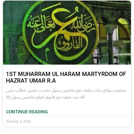
1ST MUHARRAM UL HARAM MARTYRDOM OF
HAZRAT UMAR R.A
مختصر سوانح حیات خلیفہ دوم جانشین رسول حضرت عمربن خطاب رضی
اللہ عنہ خلیفہ دوم فاروق اعظم جانشین رسول ﷺ
CONTINUE READING
October 3, 2016