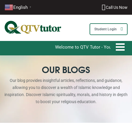
English
Call Us Now
▼
Student Login
Welcome to QTV Tutor - Your Ultimate Destina
0203-002-6366
OUR BLOGS
1-212-381-1055
Our blog provides insightful articles, reflections, and guidance,
allowing you to discover a wealth of Islamic knowledge and
61-3-8820-5043
inspiration. Discover Islamic spirituality, morals, and history in depth
to boost your religious education.
021-111-279-111
+92 21-111-279-111