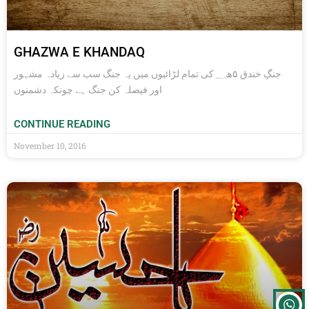
GHAZWA E KHANDAQ
جنگِ خندق ۵ھ؁ کی تمام لڑائیوں میں یہ جنگ سب سے زیادہ مشہور
اور فیصلہ کن جنگ ہے چونکہ دشمنوں
CONTINUE READING
November 10, 2016