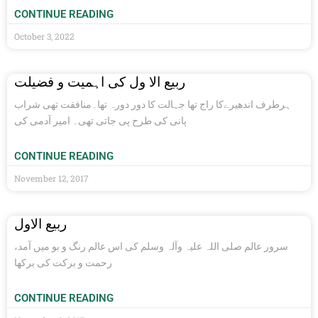
CONTINUE READING
October 3, 2022
ربیع الا ول کی اہمیت و فضیلت
ہرطرف اندھیرےکا راج تھا جہالت کا دور دورہ تھا۔منافقت تھی شراب
پانی کی طرح پی جاتی تھی۔ امیر آدمی کی
CONTINUE READING
November 12, 2017
ربیع الاول
سرور عالم صلی اللہ علیہ وآلہ وسلم کی اس عالم رنگ و بو میں آمد،
رحمت و برکت کی برکھا
CONTINUE READING