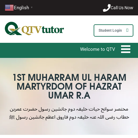
1-212-381-1055
English
Call Us Now
▼
61-3-8820-5043
Student Login
021-111-279-111
+92 21-111-279-111
Welcome to QTV Tutor - Your Ultimate 
1ST MUHARRAM UL HARAM
MARTYRDOM OF HAZRAT
UMAR R.A
مختصر سوانح حیات خلیفہ دوم جانشین رسول حضرت عمربن
خطاب رضی اللہ عنہ خلیفہ دوم فاروق اعظم جانشین رسول ﷺ