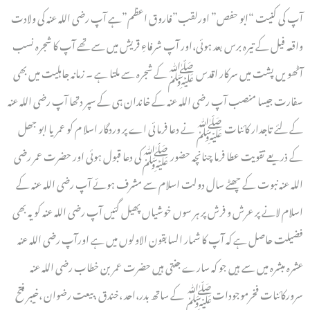
آپ کی کنیت “ابو حفص” اورلقب”فاروق اعظم”ہے آپ رضی اللہ عنہ کی ولادت
واقعہ فیل کے تیرہ برس بعد ہوئی،اور آپ شرفاءِ قریش میں سے تھے آپ کا شجرہ نسب
آٹھویں پشت میں سرکار اقدس ﷺکے شجرہ سے ملتا ہے ۔ زمانہ جاہلیت میں بھی
سفارت جیسا منصب آپ رضی اللہ عنہ کے خاندان ہی کے سپر دتھا آپ رضی اللہ عنہ
کے لئے تاجدار کائنات ﷺ نے دعا فرمائی اے پر وردگار اسلا م کو عمر یا ابو جھل
کے ذریعے تقویت عطا فرما چنانچہ حضور ﷺکی دعا قبول ہوئی اور حضرت عمر رضی
اللہ عنہ نبوت کے چھٹے سال دولت اسلام سے مشرف ہوئے آپ رضی اللہ عنہ کے
اسلام لانے پر عرش و فرش پر ہر سوں خوشیاں پھیل گئیں آپ رضی اللہ عنہ کو یہ بھی
فضیلت حاصل ہے کہ آپ کا شمار السابقون الاولوں میں ہے اورآپ رضی اللہ عنہ
عشرہ مبشرہ میں سے ہیں جو کہ سارے جنتی ہیں حضرت عمر بن خطاب رضی اللہ عنہ
سرورکائنات فخرموجوداتﷺ کے ساتھ بدر،احد ،خندق ،بیعت رضوان ،خیبر فتح