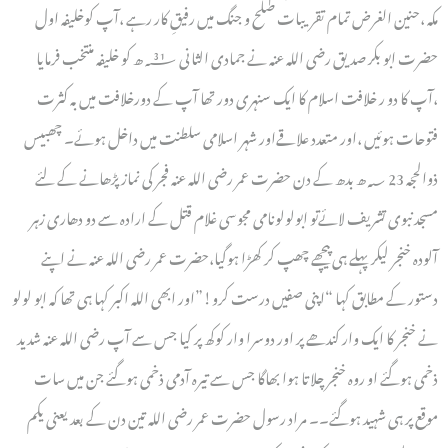
مکہ ،حنین الغرض تمام تقریبات صلح و جنگ میں رفیقِ کار رہے ،آپ کوخلیفہ اول
حضرت ابو بکر صدیق رضی اللہ عنہ نے جمادی الثانی 13؁ھ کو خلیفہ منتخب فرمایا
،آپ کا دو ر خلافت اسلام کا ایک سنہری دور تھا آپ کے دورخلافت میں بہ کثرت
فتوحات ہوئیں ،اور متعدد علاقےاور شہر اسلامی سلطنت میں داخل ہوئے۔ چھبیس
ذوالحجہ 23 ؁ھ بدھ کے دن حضرت عمر رضی اللہ عنہ فجر کی نماز پڑھانے کے لئے
مسجد نبوی تشریف لائےتو ابولولونامی مجوسی غلام قتل کے ارادہ سے دو دھاری زہر
آلودہ خنجر لیکر پہلے ہی پیچھے چھپ کر کھڑا ہوگیا،حضرت عمر رضی اللہ عنہ نے اپنے
دستور کے مطابق کہا “اپنی صفیں درست کرو!”اور ابھی اللہ اکبر کہا ہی تھا کہ ابو لولو
نے خنجر کا ایک وار کندھے پر اور دوسرا وار کوکھ پر کیا جس سے آپ رضی اللہ عنہ شدید
ذخمی ہوگئے او روہ خنجر چلاتا ہوا بھاگا جس سے تیرہ آدمی ذخمی ہوگئے جن میں سات
موقع پر ہی شہید ہوگئے۔۔ مراد رسول حضرت عمر رضی اللہ تین دن کے بعد یعنی یکم