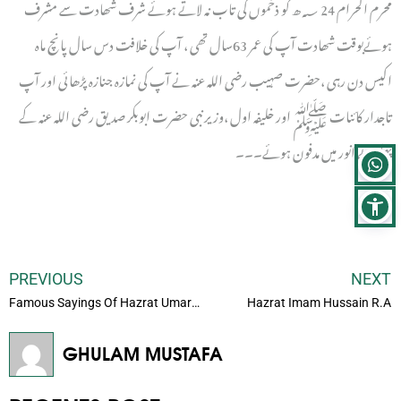
محرم الحرام 24 ؁ھ کو ذخموں کی تاب نہ لاتے ہوئے شرف شھادت سے مشرف
ہوئےبوقت شھادت آپ کی عمر 63سال تھی ، آپ کی خلافت دس سال پانچ ماہ
اکیس دن رہی ،حضرت صہیب رضی اللہ عنہ نے آپ کی نمازہ جنازہ پڑھائی اور آپ
تاجدار کائنات ﷺ اور خلیفہ اول ،وزیر نبی حضرت ابوبکر صدیق رضی اللہ عنہ کے
پہلوئے انور میں مدفون ہوئے۔۔۔
PREVIOUS
NEXT
Famous Sayings Of Hazrat Umar R.A
Hazrat Imam Hussain R.A
GHULAM MUSTAFA