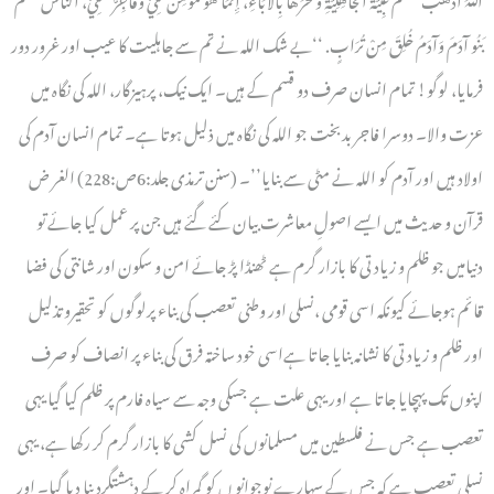
بَنُو آدَمَ وَآدَمُ خُلِقَ مِنْ تُرَابٍ. ‘‘بے شک اللہ نے تم سے جاہلیت کا عیب اور غرور دور
فرمایا، لوگو! تمام انسان صرف دو قسم کے ہیں۔ ایک نیک، پرہیزگار، اللہ کی نگاہ میں
عزت والا۔ دوسرا فاجر بدبخت جو اللہ کی نگاہ میں ذلیل ہوتا ہے۔ تمام انسان آدم کی
اولاد ہیں اور آدم کو اللہ نے مٹی سے بنایا’’۔ (سنن ترمذی جلد:6ص:228) الغر ض
قرآن و حدیث میں ایسے اصولِ معاشرت بیان کئے گئے ہیں جن پر عمل کیا جائے تو
دنیامیں جو ظلم و زیادتی کا بازار گرم ہے ٹھنڈا پڑ جائے امن و سکون اور شانتی کی فضا
قائم ہوجائے کیونکہ اسی قومی ،نسلی اور وطنی تعصب کی بناء پرلوگوں کو تحقیروتذلیل
اور ظلم و زیادتی کا نشانہ بنایا جاتا ہےاسی خود ساختہ فرق کی بناء پر انصاف کو صرف
اپنوں تک پہچایا جاتا ہے اور یہی علت ہے جسکی وجہ سے سیاہ فارم پر ظلم کیا گیا یہی
تعصب ہے جس نے فلسطین میں مسلمانوں کی نسل کشی کا بازار گرم کر رکھا ہے، یہی
نسلی تعصب ہے کہ جس کے سہارے نوجوانو ں کو گمراہ کر کے دہشتگرد بنا دیا گیا۔ اور