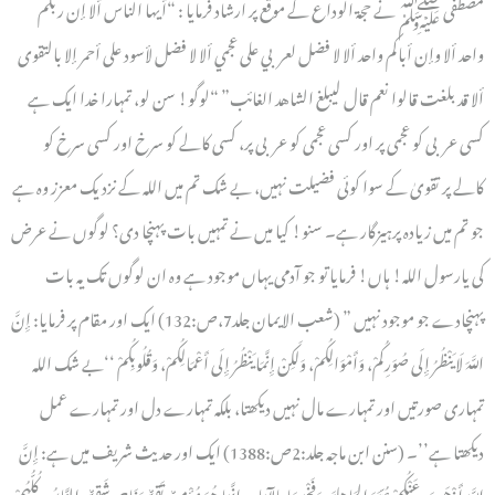
مصطفٰی ﷺ نے حجۃ الوداع کے موقع پر ارشاد فرمایا : “أيها الناس ألا إن ربكم
واحد ألا وإن أباكم واحد ألا لا فضل لعربي على عجمي ألا لا فضل لأسود على أحمر إلا بالتقوى
ألا قد بلغت قالوا نعم قال ليبلغ الشاهد الغائب” “لوگو! سن لو، تمہارا خدا ایک ہے
کسی عربی کو عجمی پر اور کسی عجمی کو عربی پر، کسی کالے کو سرخ اور کسی سرخ کو
کالے پر تقویٰ کے سوا کوئی فضیلت نہیں، بے شک تم میں اللہ کے نزدیک معزز وہ ہے
جو تم میں زیادہ پرہیزگار ہے۔ سنو! کیا میں نے تمہیں بات پہنچا دی؟ لوگوں نے عرض
کی یارسول اللہ! ہاں! فرمایا تو جو آدمی یہاں موجود ہے وہ ان لوگوں تک یہ بات
پہنچادے جو موجود نہیں ” (شعب الایمان جلد7،ص:132) ایک اور مقام پر فرمایا: إِنَّ
اللَّهَ لَا يَنْظُرُ إِلَى صُوَرِكُمْ، وَأَمْوَالِكُمْ، وَلَكِنْ إِنَّمَا يَنْظُرُ إِلَى أَعْمَالِكُمْ، وَقُلُوبِكُمْ ‘‘بے شک اللہ
تمہاری صورتیں اور تمہارے مال نہیں دیکھتا، بلکہ تمہارے دل اور تمہارے عمل
دیکھتا ہے’’۔ (سنن ابن ماجہ جلد:2ص:1388) ایک اور حدیث شریف میں ہے: إِنَّ
اللَّهَ أَذْهَبَ عَنْكُمْ عُبِّيَّةَ الجَاهِلِيَّةِ وَفَخْرَهَا بِالآبَاءِ، إِنَّمَا هُوَ مُؤْمِنٌ تَقِيٌّ وَفَاجِرٌ شَقِيٌّ، النَّاسُ كُلُّهُمْ