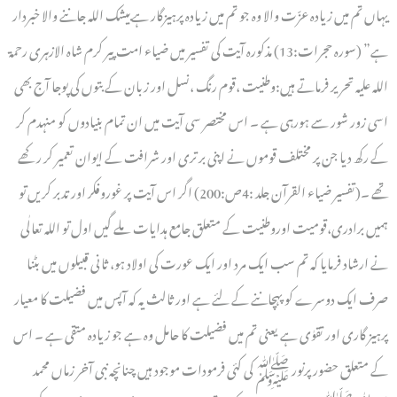
یہاں تم میں زیادہ عزّت والا وہ جو تم میں زیادہ پرہیزگار ہےبیشک اللہ جاننے والا خبردار
ہے” (سورہ حجرات:13) مذکورہ آیت کی تفسیر میں ضیاء امت پیر کرم شاہ الازہری رحمۃ
اللہ علیہ تحریر فرماتے ہیں:وطنیت ،قوم رنگ ،نسل اور زبان کے بتوں کی پوجا آج بھی
اسی زور شور سے ہورہی ہے ۔ اس مختصر سی آیت میں ان تمام بنیادوں کو منہدم کر
کے رکھ دیا جن پر مختلف قوموں نے اپنی بر تری اور شرافت کے ایوان تعمیر کر رکھے
تھے ۔(تفسیر ضیاء القرآن جلد :4ص:200) اگر اس آیت پر غوروفکر اور تدبر کریں تو
ہمیں برادری،قومیت اوروطنیت کے متعلق جامع ہدایات ملے گیں اول تو اللہ تعالٰی
نے ارشاد فرمایا کہ تم سب ایک مرد اور ایک عورت کی اولاد ہو، ثانی قبیلوں میں بٹنا
صرف ایک دوسرے کو پہچاننے کے لئے ہے اور ثالث یہ کہ آپس میں فضیلت کا معیار
پرہیز گاری اور تقوٰی ہے یعنی تم میں فضیلت کا حامل وہ ہے جو زیادہ متقی ہے ۔ اس
کے متعلق حضور پرنور ﷺ کی کئی فرمودات موجود ہیں چنانچہ نبی آخر زماں محمد