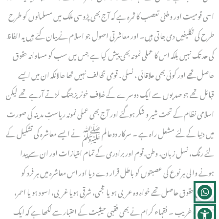
اسی قومیت اور وطنی تعصب کا ثمرہ ہے کہ آج بھی پڑوسی ملک میں مسلمانوں کو طرح
طرح کی تکلیفیں دی جاتی ہیں۔ اور معاشرتی اصول جو اسلام نے بیان کئے ہیں یہ الفاظ
کی حد تک نہیں بلکہ اس کا عملی نمونہ بھی پیش کیا ہے جس میں سب کو مساوانہ حقوق
حاصل تھے اور کوئی بھی علاقائی ، نسلی ، قومی تخالف نہیں تھا حالانکہ ان میں ایسے
قبائل تھے جو صدیوں سے ایک دوسرے کے خلاف خونریزجنگ لڑتے آرہے تھے لیکن
اسلامی نظام کے تحت شیر و شکر ہوگئے اور آج بھی عملی نمونہ ریاستِ مدینہ کی صورت
میں دنیا کے لئے مشعل راہ ہے ۔ سرکار دوعالم ﷺ نے ایسے معاشرہ کی تشکیل کے
لئے رنگ، نسل زبان، وطن،قوم اور برادری کے تمام امتیازات اور ان سے پیدا
ہونے والی ہر نوع کی عصبتوں کو باطل قرار دے دیا اور اس معاشرہ میں ہر فرد کو
مساوی حقوق حاصل تھے خواہ وہ عربی ہو یا عجمی، شرقی ہویا غربی، اسود ہو یا احمر،
امیر ہو یا غریب ۔ فقہاء کرام نے بھی فقہی حیثیت کے اعتبار سے لکھا ہے کہ ایک