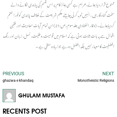
ممنوع قرار دیا جائے،حرام ہے کسی جائز کام پر اس قسم کی پابندی لگانے والے
سخت گناہ گار ہیں ، انہیں توبہ کرنی چاہیئے حکم شریعت کے خلاف پابندی کوفورا ختم
کردیاجائے۔ (وقار الفتاوی جلدسوم،ص:21) ان تمام آیات احادیث اور فقہی
اقوال سے یہ بات ثابت ہوتی ہے کہ اسلام میں قومیت،وطنیت، نسل، زبان اور رنگ
افضلیت کا معیار نہیں بلکہ افضل وہ ہے جو زیادہ متقی ہے ۔
PREVIOUS
NEXT
ghazwa e khandaq
Monotheistic Religions
GHULAM MUSTAFA
RECENTS POST