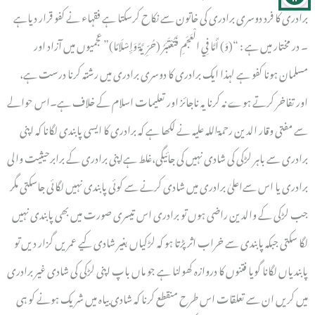
برادری کا فرد دوسری برادری کی خاتون سے نکاح کرسکتا ہے فقہاء نے کفو قرار دیاہے
۔ در مختار میں ہے : “(وَ) أَمَّا فِي الْعَجَمِ فَتُعْتَبَرُ (حُرِّيَّةً وَإِسْلَامًا)” عجمیوں میں آزاد اور
مسلمان ہونا کفو ہے لہذا ایک برادری کا دوسری برادری میں رشتہ کرنا درست ہے،
اور تفاخر کرتے ہوے نہ کرنا یہ ناجائز اور تعلیمات اسلام کے خلاف ہے۔اس حوالے
سے مفتی وقار الدین رحمۃاللہ علیہ نے لکھا ہے کہ برادری کا ایسی پابندی لگانا کہ اپنی
برادری سے باہر لڑکی کی شادی نہیں کی جائیگی،غلط ہےاپنی برادری کے برابرحیثیت والی
برادری یا اس سےاعلیٰ برادری میں شادی کرنے سے کوئی پابندی نہیں لگائی جاسکتی مگر
جب لڑکی کے والدین راضی ہوں تو برادری اس تیسری صورت میں بھی پابندی نہیں
لگا سکتی جبکہ پابندی سے خراب اثر پڑتا ہو کہ لڑکیاں بغیر شادی کیے عمریں گزار دیں تو
پابندیاں لگانا گویا فتنوں کا دروازہ کھولنا ہے جو ماں باپ اپنی لڑکی کی شادی غیر برادری
میں کریں ان سے تعلقات اس طرح منقطع کرنا کہ شادی بیاہ میں شریک ہونے کو ہی