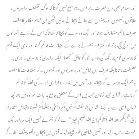
اوراسلام بھی دین فطرت ہے اس سے منع نہیں کرتا کہ لوگ مختلف برادریوں ،
علاقوں ،نسبتوں اور پیشوں سے جانے پہچانے جائیں لیکن ان تمام مظاہر کا مقصد
صرف باہم متعارف ہونا اور ایک دوسرے کو پہچاننا تھاناکہ اس کے ذریعے انسانوں
میں اونچ نیچ، برتر اور کمتر اور چھوٹے بڑے کے امتیازات قائم کرنا اور ناہی ایک قوم
کادوسری قوم پر رنگ کی بناء پر خود کو فائق سمجھنا، ایک برادری کا دوسری برادری پر
فضیلت جتانا بلکہ صرف ان قبائل اور برادریوں اور قوموں کے اختلافات کا مقصد
باہم ایک دوسرے کو پہچاننا اور آ پس میں ایثار ،رواداری اور مدد کی فضا کو قائم
کرناہے۔ قرآن مجید فرقان حمید میں اس کے متعلق جامع ہدایات موجود ہیں چنانچہ
فرمان الہی ہے: يَا أَيُّهَا النَّاسُ إِنَّا خَلَقْنَاكُم مِّن ذَكَرٍ وَأُنثَى وَجَعَلْنَاكُمْ شُعُوبًا وَقَبَائِلَ لِتَعَارَفُوا
إِنَّ أَكْرَمَكُمْ عِندَ اللَّهِ أَتْقَاكُمْ إِنَّ اللَّهَ عَلِيمٌ خَبِيرٌ “اے لوگو ہم نے تمہیں ایک مرداورایک
عورت سے پیدا کیا اور تمہیں شاخیں اور قبیلے کیا کہ آپس میں پہچان رکھو بیشک اللہ کے