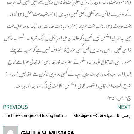
(۶) سودہ بنت زمعہ اورچار ازواج مطہرات خاندان قریش سے نہیں تھیں بلکہ عرب
کے دوسرے قبائل سے تعلق رکھتی تھیں وہ یہ ہیں (۱) زینب بنت جحش (۲) میمونہ
بنت حارث (۳) زینب بنت خزیمہ (۴) جویریہ بنت حارث اور ایک زوجہ صفیہ بنت
حیی ،یہ عربی النسل نہیں تھیں بلکہ خاندان بنی اسرائیل کی ایک شریف النسب رئیس
زادی تھیں۔ اس بات میں بھی کسی مؤرخ کا اختلاف نہیں ہے کہ سب سے پہلے
حضور صلی اللہ تعالیٰ علیہ والہ وسلم نے حضرت خدیجہ رضی اللہ تعالیٰ عنہا سے نکاح
فرمایا اور جب تک وہ حیات رہیں آپ نے کسی دوسری خاتون سے عقد نہیں فرمایا۔ (
شرح العلامۃ الزرقانی، المقصد الثانی،الفصل الثالث فی ذکر ازواجہ الطاہرات،
ج۴،ص۳۵۹)
PREVIOUS
NEXT
Khadija-tul-Kubra رضی اللہ عنھا
The three dangers of losing faith in Islam
GHULAM MUSTAFA