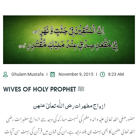
Ghulam Mustafa
November 9, 2015
8:23 AM
WIVES OF HOLY PROPHET ﷺ
ازواج مطہرات رضی اللّٰہ تعالیٰ عنہن
حضورصلی اللہ تعالیٰ علیہ والہ وسلم کی نسبت مبارکہ کی وجہ سے ازواج مطہرات رضی
اللہ تعالیٰ عنہن کا بھی بہت ہی بلند مرتبہ ہے،ان کی شان میں قرآن کی بہت سی آیات