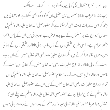
ان سے برتنے(استعمال) کی کوئی چیز مانگو تو پردے کے باہر سے مانگو۔
(پ22،الاحزاب:53) مسلمان اپنی حقیقی ماں کو تو دیکھ بھی سکتا ہے اور تنہائی میں
بیٹھ کر اس سے بات چیت بھی کر سکتا ہے مگر حضور صلی اللہ تعالیٰ علیہ والہ وسلم کی
مقدس ازواج سے ہر مسلمان کے ليے پردہ فرض ہے اور تنہائی میں ان کے پاس اٹھنا
بیٹھناحرام ہے۔ اسی طرح حقیقی ماں کے ماں باپ،نانی نانااورحقیقی ماں کے بھائی
بہن ماموں خالہ ہوا کرتے ہیں ،مگرازواج مطہرات رضی اللہ تعالیٰ عنہن کے ماں باپ
امت کے نانی نانااور ازواج مطہرات رضی اللہ تعالیٰ عنہن کے بھائی بہن امت کے
ماموں ور خالہ وغیرہ نہیں ہوتے۔ یہ احکام حضورصلی اللہ تعالیٰ علیہ والہ وسلم کی ان
تمام ازواج مطہرات رضی اللہ تعالیٰ عنہن کے ہيں جن سے حضورصلی اللہ تعالیٰ علیہ
والہ وسلم نے نکاح فرمایا ،چاہے حضورصلی اللہ تعالیٰ علیہ والہ وسلم سے پہلے ان کا
انتقال ہوا ہو یا حضورصلی اللہ تعالیٰ علیہ والہ وسلم کے بعدانہوں نے وفات پائی ہو۔یہ