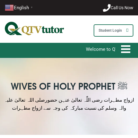
0203-002-6366
English
Call Us Now
▼
1-212-381-1055
Student Login
61-3-8820-5043
Welcome to QTV Tutor - Your Ultimat
021-111-279-111
+92 21-111-279-111
WIVES OF HOLY PROPHET ﷺ
ازواج مطہرات رضی اللّٰہ تعالیٰ عنہن حضورصلی اللہ تعالیٰ علیہ
والہ وسلم کی نسبت مبارکہ کی وجہ سے ازواج مطہرات