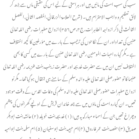
سب کی سب امت کی مائیں ہیں اور ہرامتی کے ليے اس کی حقیقی ماں سے بڑھ کر
لائق تعظیم و واجب الاحترام ہیں۔ (شرح العلامۃ الزرقانی،المقصد الثانی،الفصل
الثالث فی ذکر ازواجہ الطاہرات،ج۴،ص۳۵۶) ازواج مطہرات رضی اللہ تعالیٰ
عنہن کی تعداداور ان کے نکاحوں کی ترتیب کے بارے میں مؤرخین کا کچھ اختلاف
ہے ۔مگر گیارہ امہات المومنین رضی اللہ تعالیٰ عنہن کے بارے میں کسی کا بھی
اختلاف نہیں ان میں سے حضرت خدیجہ اور حضرت زینب بنت خزیمہ رضی اللہ تعالیٰ
عنہما کا تو حضورصلی اللہ تعالیٰ علیہ والہ وسلم کے سامنے ہی انتقال ہوگیاتھا۔ مگر نو
ازواج مطہرات حضورصلی اللہ تعالیٰ علیہ والہ وسلم کی وفات اقدس کے وقت موجود
تھیں۔ ان گیارہ امت کی ماؤں میں سے چھ خاندان قریش کے اونچے گھرانوں کی چشم
وچراغ تھیں جن کے اسماء مبارکہ یہ ہیں: (۱) خدیجہ بنت خویلد (۲) عائشہ بنت ابوبکر
صدیق (۳) حفصہ بنت عمر فاروق (۴)ام حبیبہ بنت ابوسفیان (۵) ام سلمہ بنت ابوامیہ