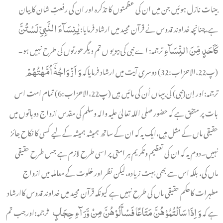
بینات نازل ہوئیں جن میں ان کی عظمتوں کا تذکرہ اور ان کی رفعتِ شان کا بیان
ہے،چنانچہ خداوند قدوس نے قرآن مجید میں ارشاد فرمایا:
یٰنِسَآءَ النَّبِیِّ لَسْتُنَّ
ترجمہ: اے نبی کی بیویو ں تم دیگرعورتوں کی طرح نہیں ہو۔
کَاَحَدٍ مِّنَ النِّسَآءِ
(پ22،الاحزاب:32) دوسری آیت میں ارشاد فرمایاکہ
وَ اَزْوَاجُہٗۤ اُمَّہٰتُہُمْ
ترجمہ:اور اِن(نبی) کی بیباں اُن کی مائیں ہیں (پ22،الاحزاب:6) تمام امت اس
بات پر متفق ہے کہ حضور صلی اللہ تعالیٰ علیہ والہ وسلم کی مقدس ازواج دوباتوں میں
حقیقی ماں کے مثل ہیں،ایک یہ کہ ان کے ساتھ ہمیشہ ہمیشہ کے ليے کسی کا نکاح جائز
نہیں۔دوم یہ کہ ان کی تعظیم وتکریم ہر امتی پر اسی طرح لازم ہے جس طرح حقیقی
ماں کی، بلکہ اس سے بھی بہت زیادہ،لیکن نظر اور خلوت کے معاملہ میں ازواج
مطہرات کاحکم حقیقی ماں کی طرح نہیں ہے کیونکہ قرآن مجید میں خداوند قدوس کاارشاد
ہے کہ
ترجمہ:اورجب تم
وَ اِذَا سَاَلْتُمُوۡھُنَّ مَتَاعًا فَسْأَلُوۡھُنَّ مِنۡ وَّرَآءِ حِجَابٍ ؕ