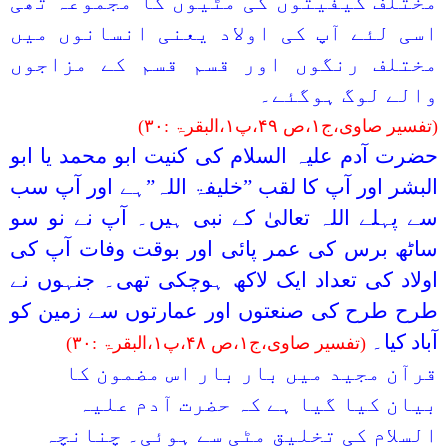
مختلف کیفیتوں کی مٹیوں کا مجموعہ تھی
اسی لئے آپ کی اولاد یعنی انسانوں میں
مختلف رنگوں اور قسم قسم کے مزاجوں
والے لوگ ہوگئے۔
(تفسیر صاوی،ج
۱
،ص
۴۹
،پ
۱
،البقرۃ :
۳۰
)
حضرت آدم علیہ السلام کی کنیت ابو محمد یا ابو
البشر اور آپ کا لقب ”خلیفۃ اللہ”ہے اور آپ سب
سے پہلے اللہ تعالیٰ کے نبی ہیں۔ آپ نے نو سو
ساٹھ برس کی عمر پائی اور بوقت وفات آپ کی
0203-002-6366
اولاد کی تعداد ایک لاکھ ہوچکی تھی۔ جنہوں نے
طرح طرح کی صنعتوں اور عمارتوں سے زمین کو
1-212-381-1055
آباد کیا۔
(تفسیر صاوی،ج
۱
،ص
۴۸
،پ
۱
،البقرۃ :
۳۰
)
61-3-8820-5043
قرآن مجید میں بار بار اس مضمون کا
بیان کیا گیا ہے کہ حضرت آدم علیہ
021-111-279-111
السلام کی تخلیق مٹی سے ہوئی۔ چنانچہ