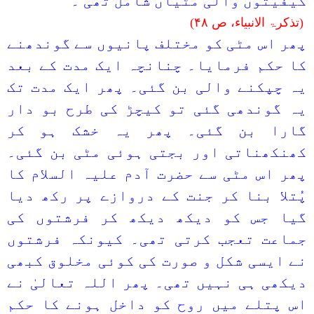
کیفیتوں والی مٹیاں شامل تھی ۔
(تذکرۃ الانبیاء، ص
۴۸
)
پھر اس مٹی کو مختلف پانیوں سے گوندھنے
کا حکم فرمایا۔ چنانچہ ایک مدت کے بعد
یہ چپکنے والی بن گئی۔ پھر ایک مدت تک
یہ گوندھی گئی تو کیچڑ کی طرح بو دار
گارا بن گئی۔ پھر یہ خشک ہو کر
کھنکھناتی اور بجتی ہوئی مٹی بن گئی۔
پھر اس مٹی سے حضرت آدم علیہ السلام کا
پُتلا بنا کر جنت کے دروازے پر رکھ دیا
گیا جس کو دیکھ دیکھ کر فرشتوں کی
جماعت تعجب کرتی تھی۔ کیونکہ فرشتوں
نے ایسی شکل و صورت کی کوئی مخلوق کبھی
دیکھی ہی نہیں تھی۔ پھر اللہ تعالیٰ نے
اس پتلے میں روح کو داخل ہونے کا حکم