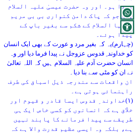
پیدا ہو۔ اور وہ حضرت عیسیٰ علیہ السلام
ہیں جو کہ پاک دامن کنواری بی بی مریم
علیہا السلام کے شکم سے بغیر باپ کے
پیدا ہوئے۔
(چہارم)یہ کہ بغیر مرد و عورت کے بھی ایک انسان
کو خداوند ِ قدوس عزوجل نے پیدا فرما دیا اور وہ
انسان حضرت آدم علیہ السلام ہیں کہ اللہ تعالیٰ
نے ان کو مٹی سے بنا دیا۔
ان واقعات سے مندرجہ ذیل اسباق کی طرف
راہنمائی ہوتی ہے۔
(
۱
)خداوند ِ قدوس ایسا قادر و قیوم اور
خلاّق ہے کہ انسانوں کو کسی خاص ایک ہی
طریقے سے پیدا فرمانے کا پابند نہیں
ہے، بلکہ وہ ایسی عظیم قدرت والا ہے کہ