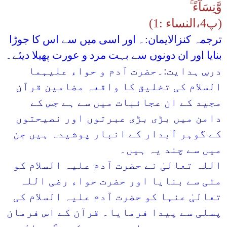
وَّنِسَآءً ۚ
(پ4،النساء :1)
ترجمہ کنزالایمان:۔ اور اسی میں سے اس کا جوڑا
بنایا اور ان دونوں سے بہت مرد و عورت پھیلا دیئے۔
درسِ ہدایت:۔حضرت آدم و حواء علیہما
السلام کی تخلیق کا واقعہ مضامین قرآن
مجید کے ان عجائبات میں سے ہے جس کے
دامن میں بڑی بڑی عبرتوں اور نصیحتوں
کے گوہر آبدار کے انبار پوشیدہ ہیں جن
میں سے چند یہ ہیں۔
اللہ تعالیٰ نے حضرت آدم علیہ السلام کو
مٹی سے بنایا اور حضرت حواء رضی اللہ
تعالیٰ عنہا کو حضرت آدم علیہ السلام کی
پسلی سے پیدا فرمایا۔ قرآن کے اس فرمان