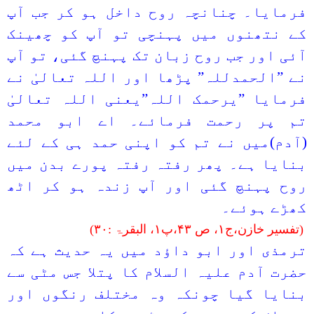
فرمایا۔ چنانچہ روح داخل ہو کر جب آپ
کے نتھنوں میں پہنچی تو آپ کو چھینک
آئی اور جب روح زبان تک پہنچ گئی، تو آپ
نے ”الحمدللہ” پڑھا اور اللہ تعالیٰ نے
فرمایا ”یرحمک اللہ”یعنی اللہ تعالیٰ
تم پر رحمت فرمائے۔ اے ابو محمد
(آدم)میں نے تم کو اپنی حمد ہی کے لئے
بنایا ہے۔ پھر رفتہ رفتہ پورے بدن میں
روح پہنچ گئی اور آپ زندہ ہو کر اٹھ
کھڑے ہوئے۔
(تفسیر خازن،ج
۱
، ص
۴۳
،پ
۱
، البقرۃ :
۳۰
)
ترمذی اور ابو داؤد میں یہ حدیث ہے کہ
حضرت آدم علیہ السلام کا پتلا جس مٹی سے
بنایا گیا چونکہ وہ مختلف رنگوں اور