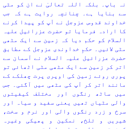
نہ باپ۔ بلکہ اللہ تعالیٰ نے ان کو مٹی
سے بنایا ہے۔ چنانچہ روایت ہے کہ جب
خداوند قدوس عزوجل نے آپ کو پیدا کرنے
کا ارادہ فرمایا تو حضرت عزرائیل علیہ
السلام کو حکم دیا کہ زمین سے ایک مٹھی
مٹی لائیں۔ حکمِ خداوندی عزوجل کے مطابق
حضرت عزرائیل علیہ السلام نے آسمان سے
اتر کر زمین سے ایک مٹھی مٹی اٹھائی تو
پوری روئے زمین کی اوپری پرت چھلکے کے
مانند اتر کر آپ کی مٹھی میں آگئی۔ جس
میں ساٹھ رنگوں اور مختلف کیفیتوں
والی مٹیاں تھیں یعنی سفید و سیاہ اور
سرخ و زرد رنگوں والی اور نرم و سخت،
شیریں و تلخ، نمکین و پھیکی وغیرہ