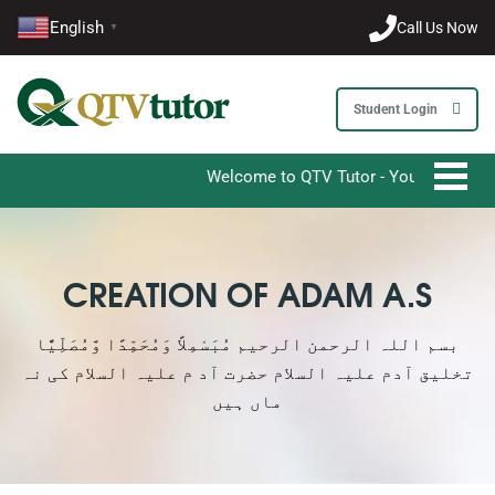
English
Call Us Now
▼
Student Login
Welcome to QTV Tutor - Your Ultimate Destinat
CREATION OF ADAM A.S
بسم اللہ الرحمن الرحیم مُبَسْمِلاً وَمُحَمِّدًا وَّمُصَلِّیًّا
تخلیق آدم علیہ السلام حضرت آد م علیہ السلام کی نہ
ماں ہیں