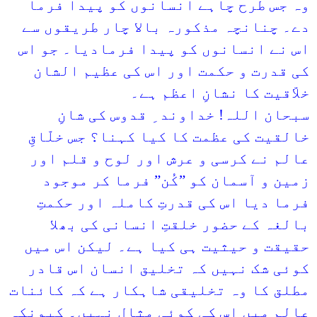
وہ جس طرح چاہے انسانوں کو پیدا فرما
دے۔ چنانچہ مذکورہ بالا چار طریقوں سے
اس نے انسانوں کو پیدا فرمادیا۔ جو اس
کی قدرت و حکمت اور اس کی عظیم الشان
خلاّقیت کا نشانِ اعظم ہے۔
سبحان اللہ! خداوند ِ قدوس کی شانِ
خالقیت کی عظمت کا کیا کہنا؟ جس خلّاقِ
عالم نے کرسی و عرش اور لوح و قلم اور
زمین و آسمان کو ”کُن” فرما کر موجود
فرما دیا اس کی قدرتِ کاملہ اور حکمتِ
بالغہ کے حضور خلقتِ انسانی کی بھلا
حقیقت و حیثیت ہی کیا ہے۔ لیکن اس میں
کوئی شک نہیں کہ تخلیق انسان اس قادر
مطلق کا وہ تخلیقی شاہکار ہے کہ کائنات
عالم میں اس کی کوئی مثال نہیں۔ کیونکہ