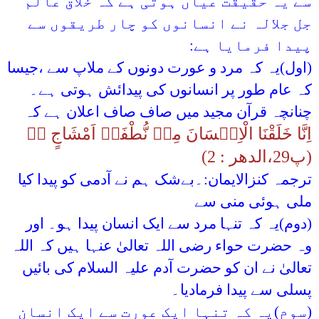
سے یہ حقیقت عیاں ہوتی ہے کہ خلاّق عالم
جل جلالہ نے انسانوں کو چار طریقوں سے
پیدا فرمایا ہے:
(اول)یہ کہ مرد و عورت دونوں کے ملاپ سے ،جیسا
کہ عام طور پر انسانوں کی پیدائش ہوتی ہے۔
چنانچہ قرآن مجید میں صاف صاف اعلان ہے کہ
اِنَّا خَلَقْنَا الْاِنۡسَانَ مِنۡ نُّطْفَۃٍ اَمْشَاجٍ ٭ۖ
(پ29،الدھر : 2)
ترجمہ کنزالایمان:۔بےشک ہم نے آدمی کو پیدا کیا
ملی ہوئی منی سے
(دوم)یہ کہ تنہا مرد سے ایک انسان پیدا ہو۔ اور
وہ حضرت حواء رضی اللہ تعالیٰ عنہا ہیں کہ اللہ
تعالیٰ نے ان کو حضرت آدم علیہ السلام کی بائیں
پسلی سے پیدا فرمادیا۔
(سوم)یہ کہ تنہا ایک عورت سے ایک انسان