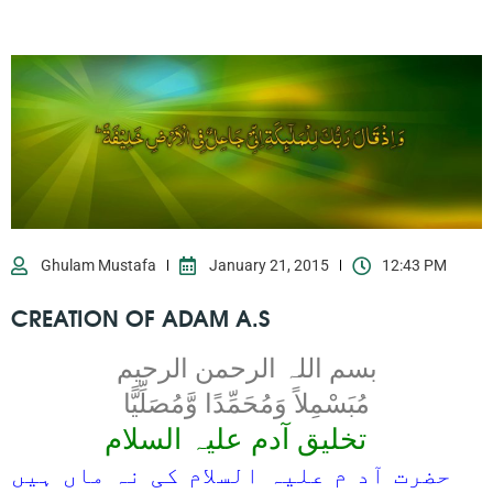
Ghulam Mustafa
January 21, 2015
12:43 PM
CREATION OF ADAM A.S
بسم اللہ الرحمن الرحیم
مُبَسْمِلاً وَمُحَمِّدًا وَّمُصَلِّیًّا
تخلیق آدم علیہ السلام
حضرت آد م علیہ السلام کی نہ ماں ہیں