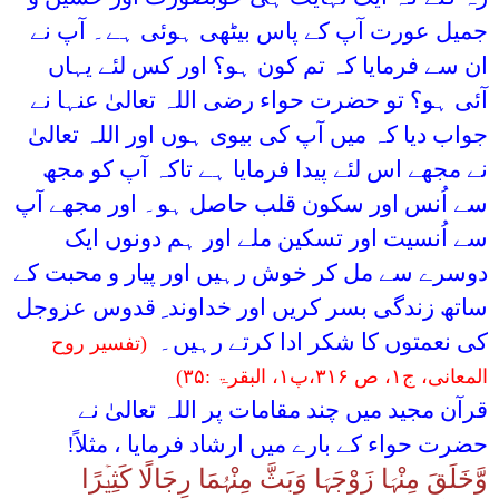
جمیل عورت آپ کے پاس بیٹھی ہوئی ہے۔ آپ نے
ان سے فرمایا کہ تم کون ہو؟ اور کس لئے یہاں
آئی ہو؟ تو حضرت حواء رضی اللہ تعالیٰ عنہا نے
جواب دیا کہ میں آپ کی بیوی ہوں اور اللہ تعالیٰ
نے مجھے اس لئے پیدا فرمایا ہے تاکہ آپ کو مجھ
سے اُنس اور سکون قلب حاصل ہو۔ اور مجھے آپ
سے اُنسیت اور تسکین ملے اور ہم دونوں ایک
دوسرے سے مل کر خوش رہیں اور پیار و محبت کے
ساتھ زندگی بسر کریں اور خداوند ِ قدوس عزوجل
کی نعمتوں کا شکر ادا کرتے رہیں۔
(تفسیر روح
المعانی، ج
۱
، ص
۳۱۶
،پ
۱
، البقرۃ :
۳۵
)
قرآن مجید میں چند مقامات پر اللہ تعالیٰ نے
حضرت حواء کے بارے میں ارشاد فرمایا ، مثلاً!
وَّخَلَقَ مِنْہَا زَوْجَہَا وَبَثَّ مِنْہُمَا رِجَالًا کَثِیۡرًا