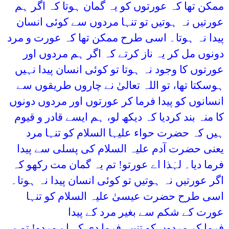
ممکن تھا کہ عورتوں کو یہ گمان ہوتا کہ اگر ہم
عورتیں نہ ہوتیں تو تنہا مردوں سے کوئی انسان
پیدا نہ ہوتا۔ اسی طرح ممکن تھا کہ عورت و مرد
دونوں مل کر یہ ناز کرتے کہ اگر ہم مردوں اور
عورتوں کا وجود نہ ہوتا تو کوئی انسان پیدا نہیں
ہوسکتا تھا، تو اللہ تعالیٰ نے چاروں طریقوں سے
انسانوں کو پیدا فرما کر عورتوں اور مردوں دونوں
کا منہ بند کردیا کہ دیکھ لو، ہم ایسے قادر و قیوم
ہیں کہ حضرت حواء علیہا السلام کو تنہا مرد
یعنی حضرت آدم علیہ السلام کی پسلی سے پیدا
فرما دیا۔ لہٰذا اے عورتو! تم یہ گمان مت رکھو کہ
اگر عورتیں نہ ہوتیں تو کوئی انسان پیدا نہ ہوتا۔
اسی طرح حضرت عیسیٰ علیہ السلام کو تنہا
عورت کے شکم سے بغیر مرد کے پیدا
فرما کر مردوں کو تنبیہ فرما دی کہ اے مردو! تم یہ