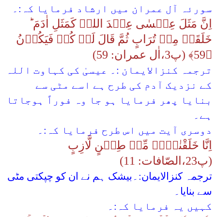
سورئہ آل عمران میں ارشاد فرمایا کہ:۔
+92 21-111-279-111
اِنَّ مَثَلَ عِیۡسٰی عِنۡدَ اللہِ کَمَثَلِ اٰدَمَ ؕ
خَلَقَہٗ مِنۡ تُرَابٍ ثُمَّ قَالَ لَہٗ کُنۡ فَیَکُوۡنُ
﴿59﴾ (پ3،اٰل عمران: 59)
ترجمہ کنزالایمان :۔ عیسیٰ کی کہاوت اللہ
کے نزدیک آدم کی طرح ہے اسے مٹی سے
بنایا پھر فرمایا ہو جا وہ فوراً ہوجاتا
ہے۔
دوسری آیت میں اس طرح فرمایا کہ:۔
اِنَّا خَلَقْنٰہُمۡ مِّنۡ طِیۡنٍ لَّازِبٍ
(پ23،الصّافات: 11)
ترجمہ کنزالایمان:۔بیشک ہم نے ان کو چپکتی مٹی
سے بنایا۔
کہیں یہ فرمایا کہ:۔