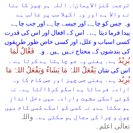
ترجمہ کنزالایمان:۔ اللہ ہر چیز کا بنا
نے والا ہے اور وہ اکیلا سب پر غالب ہے
وہ جس کو چاہے اور جیسے چاہے اور جب چاہے
پیدا فرما دیتا ہے۔ اس کے افعال اور اس کی قدرت
کسی اسباب و علل، اور کسی خاص طور طریقوں
فَعَّالٌ لِّمَا
کی بندشوں کے محتاج نہیں ہیں۔ وہ
یُرِیْدُ
ہے۔ یعنی وہ جو چاہتا ہے کرتا ہے ۔
یَفْعَلُ اللہُ مَا یَشَاءُ وَیَفْعَلُ اللہُ مَا
اس کی شان
یُرِیْد
ہے۔ یعنی جس چیز اور جس کام کا وہ
ارادہ فرماتا ہے اسکو کرڈالتا ہے۔ نہ
کوئی اسکی مشیت وارادہ میں دخل انداز
ہو سکتا ہے، نہ کسی کو اسکے کسی کام میں
واللہ
چون و چرا کی مجال ہو سکتی ہے۔
تعالٰی اعلم۔