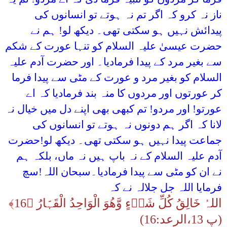
ناز نہ کرو کہ اگر تم نہ ہوتے تو انسانوں کی
پیدائش نہیں ہو سکتی تھی۔ دیکھ لو! ہم نے
حضرت عیسیٰ علیہ السلام کو تنہا عورت کے شکم
سے بغیر مرد کے پیدا فرمادیا۔ اور حضرت آدم علیہ
السلام کو بغیر مرد و عورت کے مٹی سے پیدا فرما
کر عورتوں اور مردوں کا منہ بند فرمادیا کہ اے
عورتو! اور مردو! تم کبھی بھی اپنے دل میں خیال نہ
لانا کہ اگر ہم دونوں نہ ہوتے تو انسانوں کی
جماعت پیدا نہیں ہو سکتی تھی۔ دیکھ لو!حضرت
آدم علیہ السلام کے نہ باپ ہیں نہ ماں، بلکہ ہم
نے ان کو مٹی سے پیدا فرمادیا۔سبحان اللہ!سچ
فرمایا اللہ جل جلالہ نے کہ
اللہُ خَالِقُ کُلِّ شَیۡءٍ وَّھُوَ الْوَاحِدُ الْقَہَّارُ ﴿16﴾
(پ 13،الرعد:16)