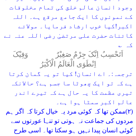
وجود انسان عالم خلق کی تمام مخلوقات
کے نمونوں کا ایک جامع مرقع ہے۔ اللہ
اکبر!کیا خوب ارشاد فرمایا۔ مولائے
کائنات حضرت علی مرتضیٰ رضی اللہ عنہ نے
کہ ؎
اَتَحْسِبُ اِنَّکَ جِرْمٌ صَغِیْرٌ وَفِیْکَ
اِنْطَوَی الْعَالَمُ الْاَکْبَرُ
ترجمہ:۔ اے انسان! کیا تو یہ گمان کرتا
ہے کہ تو ایک چھوٹا سا جسم ہے؟ حالانکہ
تیری عظمت کا یہ حال ہے کہ تیرے اندر
عالم اکبر سمٹا ہوا ہے۔
(
۲
)ممکن تھا کہ کوئی مرد یہ خیال کرتا کہ اگر ہم
مردوں کی جماعت نہ ہوتی تو تنہا عورتوں سے
کوئی انسان پیدا نہیں ہو سکتا تھا۔ اسی طرح